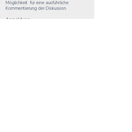
Möglichkeit für eine ausführliche
Kommentierung der Diskussion.
Anmeldung
Wenn Sie an einer Teilnahme an der
Research Class
interessiert
sind, schreiben
Sie bitte (mit ein paar Angaben zur
Person) eine
E-Mail
an Prof. Dr. Stefan
Kühl:
stefan.kuehl
[at]
uni-biele
feld.de. Sie
werden dann in den
Verteiler
aufgenommen.