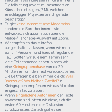
verortet? Was interessiert mich am Thema
Digitalisierung (eventuell besonders an
Künstlicher Intelligenz)? Mit welchen
einschlägigen Projekten bin ich gerade
beschäftigt?
Es gibt
keine systematische Moderation
,
sondern die Sprecher:innen-Liste
entwickelt sich automatisch über die
Melde-/Handhebe-Auswahl auf Zoom.
Wir empfehlen das Mikrofon
ausgeschaltet zu lassen, wenn wir mehr
als fünf Personen sind (dies ist regulär der
Fall). Sollten wir zu einem Termin sehr
viele Teilnehmende haben, planen wir
eine
Kleingruppenphase
von ca. 20
Minuten ein, um den Text vorzudiskutieren.
Die Leitfragen bleiben immer gleich:
Was
überzeugt? Wo bleiben Zweifel?
In
Kleingruppen empfehlen wir das Mikrofon
eingeschaltet zu lassen.
Wenn
eingeladene Autor:innen
der Texte
anwesend sind, bitten wir diese, sich die
ersten 60 Minuten in der Diskussion
zurückzuhalten. Danach gibt es die