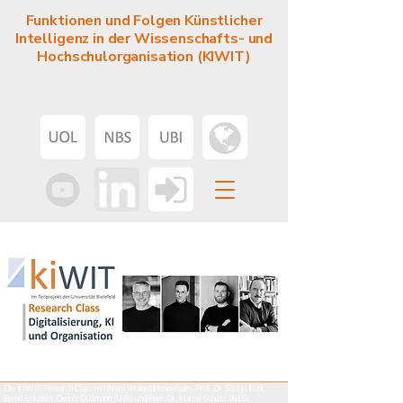
Funktionen und Folgen Künstlicher
Intelligenz in der Wissenschafts- und
Hochschulorganisation (KIWIT)
Ein interdisziplinärer und universitätsübergreifender
Forschungsverbund. Gefördert vom Bundesministerium für
Forschung, Technologie und Raumfahrt.
Die KIWIT Research Class mit ihrem Veranstaltungsteam: Prof. Dr. Stefan Kühl,
Bernd Eckstein, Dennis Düllmann (UBI) und Prof. Dr. Marcel Schütz (NBS).