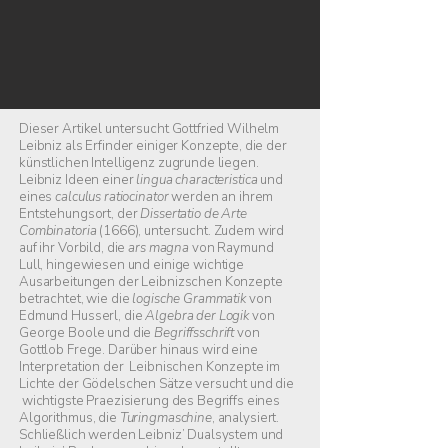
Dieser Artikel untersucht Gottfried Wilhelm
Leibniz als Erfinder einiger Konzepte, die der
künstlichen Intelligenz zugrunde liegen.
Leibniz Ideen einer
lingua characteristica
und
eines
calculus ratiocinator
werden an ihrem
Entstehungsort, der
Dissertatio de Arte
Combinatoria
(1666), untersucht. Zudem wird
auf ihr Vorbild, die
ars magna
von Raymund
Lull, hingewiesen und einige wichtige
Ausarbeitungen der Leibnizschen Konzepte
betrachtet, wie die
logische Grammatik
von
Edmund Husserl, die
Algebra der Logik
von
George Boole und die
Begriffsschrift
von
Gottlob Frege. Darüber hinaus wird eine
Interpretation der Leibnischen Konzepte im
Lichte der Gödelschen Sätze versucht und die
wichtigste Praezisierung des Begriffs eines
Algorithmus, die
Turingmaschine
, analysiert.
Schließlich werden Leibniz’ Dualsystem und