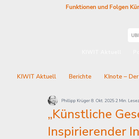
Funktionen und Folgen Kün
Ein interdisziplinärer und universitä
Raumfahrt.
KIWIT Aktuell
P
KIWIT Aktuell
Berichte
KInote – De
KIWIT Research Class
KI-Kontexte
Phillipp Krüger
8. Okt. 2025
2 Min. Lesez
„Künstliche Ges
Inspirierender I