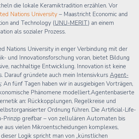
eln die lokale Keramiktradition erzählen. Vor 
ted Nations University
 – Maastricht Economic and 
tion and Technology (
UNU-MERIT
) an einem 
tion als sozialer Prozess.
d Nations University in enger Verbindung mit der 
tik- und Innovationsforschung
 voran, bietet Bildung 
ive, nachhaltige Entwicklung. Innovation ist keine 
s. Darauf gründete auch mein Intensivkurs 
Agent-
s
: An fünf Tagen haben wir in ausgiebigen Vorträgen, 
konomische Phänomene modelliert.
Agentenbasierte 
ernetik an: Rückkopplungen, Regelkreise und 
lbstorganisierter Ordnung führen. Die Artificial-Life-
Prinzip greifbar – von zellulären Automaten bis 
 aus vielen 
Mikroentscheidungen
 komplexes, 
n dieser Logik spricht man von „künstlichen 