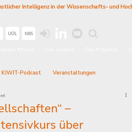
stlicher Intelligenz in der Wissenschafts- und Hoc
tsübergreifender Forschungsverbund. Gefördert vom Bundesministerium 
odcast KInote
Die Gruppe
Die Projekte
r KIWIT-Podcast
Veranstaltungen
eit
ellschaften“ –
ntensivkurs über